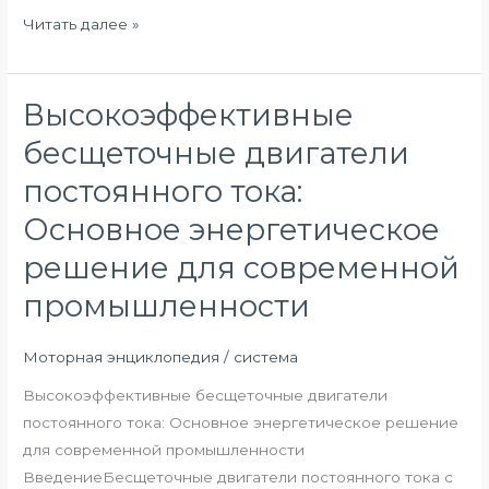
Читать далее »
Высокоэффективные
Высокоэффективные
бесщеточные
бесщеточные двигатели
двигатели
постоянного тока:
постоянного
тока:
Основное энергетическое
Основное
решение для современной
энергетическое
промышленности
решение
для
современной
Моторная энциклопедия
/
система
промышленности
Высокоэффективные бесщеточные двигатели
постоянного тока: Основное энергетическое решение
для современной промышленности
ВведениеБесщеточные двигатели постоянного тока с