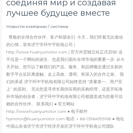
соединяя мир и создавая
Electromechanical
Co.,
лучшее будущее вместе
Ltd.:
соединяя
Новости компании
/
система
мир
尊敬的全球合作伙伴、客户和朋友们: 今天，我们怀着无比激动
и
的心情，宣布济宁市环中宇机电公司 (
создавая
http://www.huanyumotor.com ) 官方外贸独立站正式启动! 这
лучшее
不仅是一个网站的诞生、也是我们面向全球市场的重要一步: 从今
будущее
天开始、您可以了解我们的产品、服务、和品牌概念通过全新的
вместе
数字平台近距离接触、走上高效、透明、和深入的合作之旅。 我
们的承诺 济宁环中宇机电有限公司始终坚持 “质量第一、用户至
上” 的原则。 无论您是寻求长期供应商的采购经理，还是开拓海
外市场的创业者，济宁环中宇机电有限公司都愿意成为您最可信
赖的合作伙伴。 联系我们 ● 官方网站:
http://wwwhuanyumotor.com ● 电子邮件:
hymotor@huanyumotor.com 电话: + 86-13964993166 ● 地址:
中国山东省济宁市济宁经济开发区济宁环中宇机电公司团队