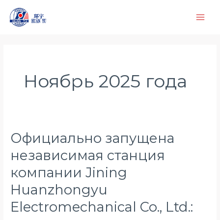
Перейти
к
содержимому
Ноябрь 2025 года
Официально запущена
Официально
запущена
независимая станция
независимая
компании Jining
станция
компании
Huanzhongyu
Jining
Electromechanical Co., Ltd.:
Huanzhongyu