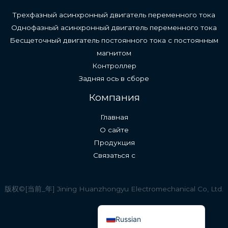
Трехфазный асинхронный двигатель переменного тока
Однофазный асинхронный двигатель переменного тока
Бесщеточный двигатель постоянного тока с постоянным
магнитом
Контроллер
Задняя ось в сборе
English (South Africa)
Компания
Spanish
Главная
Indonesian
О сайте
Thai
Продукция
Vietnamese
Связаться с
French
German
版权©[当前_年] Jining Huanzhongyu Electromechanical Co, Ltd.
English (United States)
Russian