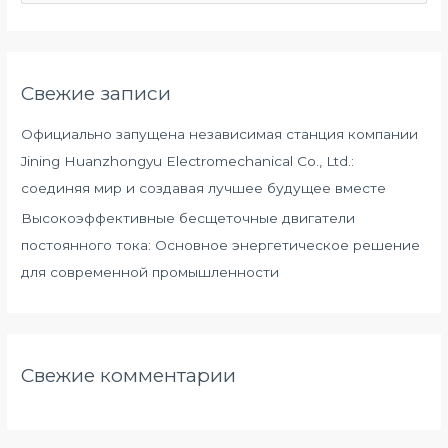
о
и
с
Свежие записи
к
:
Официально запущена независимая станция компании
Jining Huanzhongyu Electromechanical Co., Ltd.:
соединяя мир и создавая лучшее будущее вместе
Высокоэффективные бесщеточные двигатели
постоянного тока: Основное энергетическое решение
для современной промышленности
Свежие комментарии