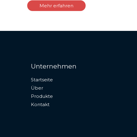
Mehr erfahren
Unternehmen
Startseite
English (South Africa)
Über
Spanish
Produkte
Indonesian
Kontakt
Thai
Vietnamese
Russian