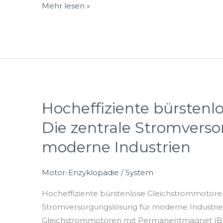
bessere
Mehr lesen »
Zukunft
schaffen
Hocheffiziente bürstenl
Hocheffiziente
bürstenlose
Die zentrale Stromverso
DC-
moderne Industrien
Motoren:
Die
zentrale
Motor-Enzyklopädie
/
System
Stromversorgungslösung
Hocheffiziente bürstenlose Gleichstrommotoren
für
Stromversorgungslösung für moderne Industrie
moderne
Gleichstrommotoren mit Permanentmagnet (BL