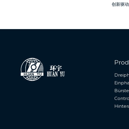
创新驱动
Prod
Dreip
Einph
Bürst
Contro
Hinte