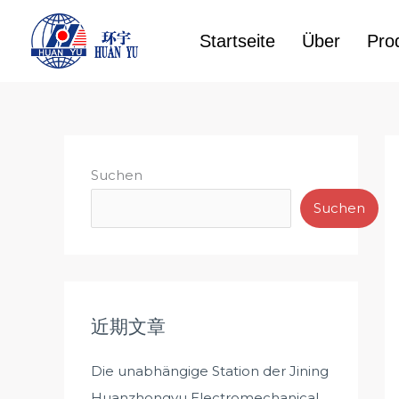
Zum
Inhalt
Startseite
Über
Pro
springen
Suchen
Suchen
近期文章
Die unabhängige Station der Jining
Huanzhongyu Electromechanical