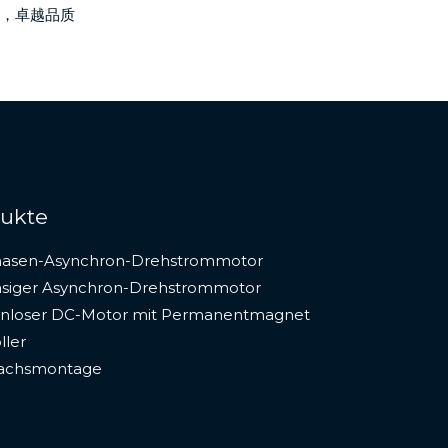
，卓越品质
ukte
hasen-Asynchron-Drehstrommotor
asiger Asynchron-Drehstrommotor
enloser DC-Motor mit Permanentmagnet
ller
rachsmontage