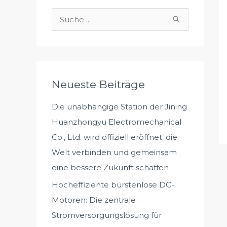
S
u
c
h
e
Neueste Beiträge
n
Die unabhängige Station der Jining
n
Huanzhongyu Electromechanical
a
Co., Ltd. wird offiziell eröffnet: die
c
Welt verbinden und gemeinsam
h
eine bessere Zukunft schaffen
:
Hocheffiziente bürstenlose DC-
Motoren: Die zentrale
Stromversorgungslösung für