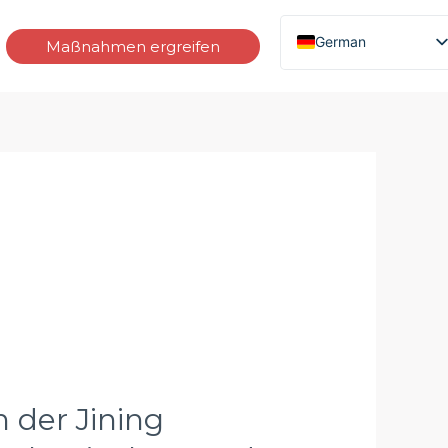
German
Maßnahmen ergreifen
English (United States)
French
Russian
Vietnamese
Thai
Indonesian
Spanish
English (South Africa)
 der Jining