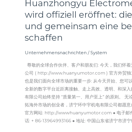
Huanzhongyu Electromec
Station
wird offiziell eröffnet: 
der
Jining
und gemeinsam eine be
Huanzhongyu
schaffen
Electromechanical
Co.,
Unternehmensnachrichten
/
System
Ltd.
wird
尊敬的全球合作伙伴、客户和朋友们: 今天，我们怀
offiziell
公司 ( http://www.huanyumotor.com )
eröffnet:
也是我们面向全球市场的重要一步: 从今天开始、您可
die
全新的数字平台近距离接触、走上高效、透明、和深入的
Welt
有限公司始终坚持 “质量第一、用户至上” 的原则。 
verbinden
拓海外市场的创业者，济宁环中宇机电有限公司都愿意成
und
官方网站: http://wwwhuanyumotor.com ● 电子邮
gemeinsam
话: + 86-13964993166 ● 地址: 中国山东省
eine