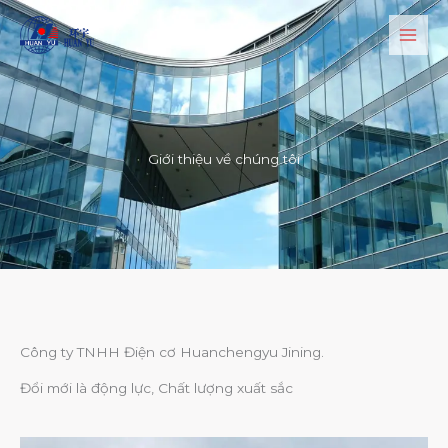
Nhảy
tới
nội
dung
Giới thiệu về chúng tôi
Công ty TNHH Điện cơ Huanchengyu Jining.
Đổi mới là động lực, Chất lượng xuất sắc