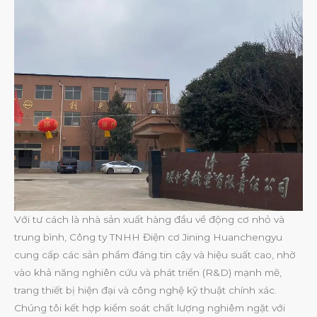
Với tư cách là nhà sản xuất hàng đầu về động cơ nhỏ và
trung bình, Công ty TNHH Điện cơ Jining Huanchengyu
cung cấp các sản phẩm đáng tin cậy và hiệu suất cao, nhờ
vào khả năng nghiên cứu và phát triển (R&D) mạnh mẽ,
trang thiết bị hiện đại và công nghệ kỹ thuật chính xác.
Chúng tôi kết hợp kiểm soát chất lượng nghiêm ngặt với