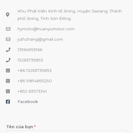
Khu Phát triển Kinh tế Jining, Huyện Jiaxiang, Thành
phố Jining, Tỉnh Sơn Đông
hymoto@huanyumotor.com
juthzhang@gmail.com
13964993166
15263739853
+86 15263739853
+86 19814895250
+852 63573341
Facebook
Tên của bạn
*