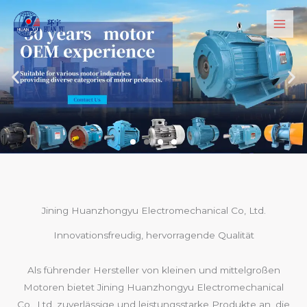
Zum
Inhalt
springen
Jining Huanzhongyu Electromechanical Co, Ltd.
Innovationsfreudig, hervorragende Qualität
Als führender Hersteller von kleinen und mittelgroßen
Motoren bietet Jining Huanzhongyu Electromechanical
Co., Ltd. zuverlässige und leistungsstarke Produkte an, die