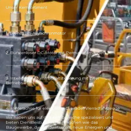
Unser Kernsortiment
1. Drehstrom-Asynchronmotor
2. Bürstenloser DC-Motor mit Permanentmagnet
3. Intelligente Stummschaltsteuerung mit zwei
Betriebsarten
4. Hinterachse für elektrische Dreiräder/Vierradfahrzeuge
Wir haben uns auf drei Kernbereiche spezialisiert und
bieten Dienstleistungen für Branchen wie das
Baugewerbe, die Landwirtschaft, neue Energien und