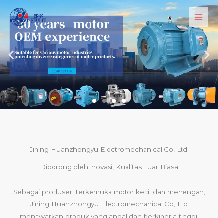
Lewati
ke
konten
Jining Huanzhongyu Electromechanical Co, Ltd.
Didorong oleh inovasi, Kualitas Luar Biasa
Sebagai produsen terkemuka motor kecil dan menengah,
Jining Huanzhongyu Electromechanical Co, Ltd
menawarkan produk yang andal dan berkinerja tinggi,