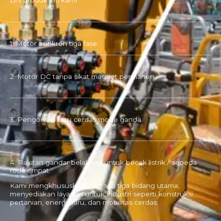
1. Motor asinkron tiga fase
2. Motor DC tanpa sikat magnet permanen
3. Pengontrol bisu cerdas mode ganda
4. Rakitan gandar belakang untuk becak listrik / sepeda
roda empat
Kami mengkhususkan diri pada tiga bidang utama,
menyediakan layanan untuk industri seperti konstruksi,
pertanian, energi baru, dan mobilitas cerdas: