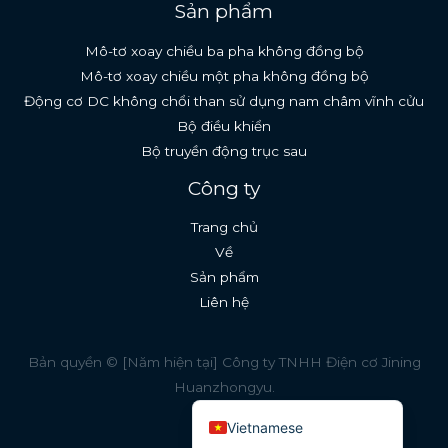
Sản phẩm
Mô-tơ xoay chiều ba pha không đồng bộ
Mô-tơ xoay chiều một pha không đồng bộ
Động cơ DC không chổi than sử dụng nam châm vĩnh cửu
Bộ điều khiển
Bộ truyền động trục sau
English (South Africa)
Công ty
Spanish
Trang chủ
Indonesian
Về
Thai
Sản phẩm
Russian
Liên hệ
French
German
Bản quyền © [Năm hiện tại] Công ty TNHH Điện cơ Jining
Huanzhongyu.
English (United States)
Vietnamese