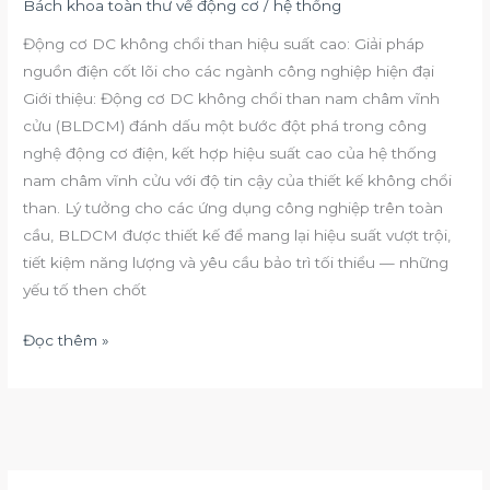
Bách khoa toàn thư về động cơ
/
hệ thống
suất
Động cơ DC không chổi than hiệu suất cao: Giải pháp
cao:
nguồn điện cốt lõi cho các ngành công nghiệp hiện đại
Giải
Giới thiệu: Động cơ DC không chổi than nam châm vĩnh
pháp
cửu (BLDCM) đánh dấu một bước đột phá trong công
nguồn
nghệ động cơ điện, kết hợp hiệu suất cao của hệ thống
điện
nam châm vĩnh cửu với độ tin cậy của thiết kế không chổi
cốt
than. Lý tưởng cho các ứng dụng công nghiệp trên toàn
lõi
cầu, BLDCM được thiết kế để mang lại hiệu suất vượt trội,
cho
tiết kiệm năng lượng và yêu cầu bảo trì tối thiểu — những
các
yếu tố then chốt
ngành
công
Đọc thêm »
nghiệp
hiện
đại