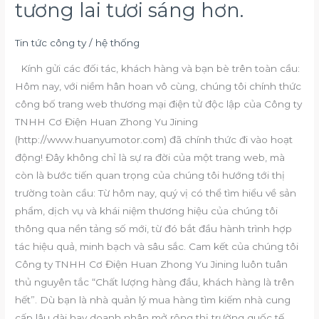
tương lai tươi sáng hơn.
Điện
cơ
Jining
Tin tức công ty
/
hệ thống
Huanzhongyu
Kính gửi các đối tác, khách hàng và bạn bè trên toàn cầu:
chính
Hôm nay, với niềm hân hoan vô cùng, chúng tôi chính thức
thức
công bố trang web thương mại điện tử độc lập của Công ty
đi
TNHH Cơ Điện Huan Zhong Yu Jining
vào
(http://www.huanyumotor.com) đã chính thức đi vào hoạt
hoạt
động! Đây không chỉ là sự ra đời của một trang web, mà
động:
còn là bước tiến quan trọng của chúng tôi hướng tới thị
Kết
trường toàn cầu: Từ hôm nay, quý vị có thể tìm hiểu về sản
nối
phẩm, dịch vụ và khái niệm thương hiệu của chúng tôi
thế
thông qua nền tảng số mới, từ đó bắt đầu hành trình hợp
giới
tác hiệu quả, minh bạch và sâu sắc. Cam kết của chúng tôi
và
Công ty TNHH Cơ Điện Huan Zhong Yu Jining luôn tuân
cùng
thủ nguyên tắc “Chất lượng hàng đầu, khách hàng là trên
nhau
hết”. Dù bạn là nhà quản lý mua hàng tìm kiếm nhà cung
tạo
cấp lâu dài hay doanh nhân mở rộng thị trường quốc tế,