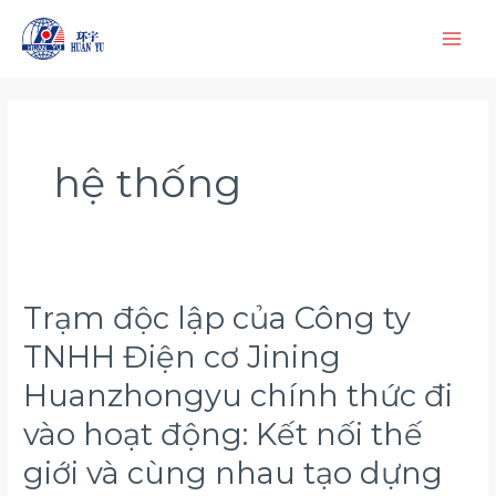
Nhảy
tới
nội
dung
hệ thống
Trạm độc lập của Công ty
Trạm
độc
TNHH Điện cơ Jining
lập
Huanzhongyu chính thức đi
của
Công
vào hoạt động: Kết nối thế
ty
giới và cùng nhau tạo dựng
TNHH