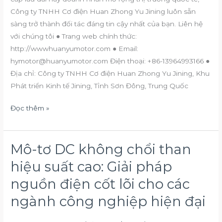
dựng
Công ty TNHH Cơ điện Huan Zhong Yu Jining luôn sẵn
tương
sàng trở thành đối tác đáng tin cậy nhất của bạn. Liên hệ
lai
với chúng tôi ● Trang web chính thức:
tươi
http://wwwhuanyumotor.com ● Email:
sáng
hymotor@huanyumotor.com Điện thoại: +86-13964993166 ●
hơn.
Địa chỉ: Công ty TNHH Cơ điện Huan Zhong Yu Jining, Khu
Phát triển Kinh tế Jining, Tỉnh Sơn Đông, Trung Quốc
Đọc thêm »
Mô-tơ DC không chổi than
Mô-
tơ
hiệu suất cao: Giải pháp
DC
nguồn điện cốt lõi cho các
không
chổi
ngành công nghiệp hiện đại
than
hiệu