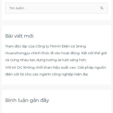
T
ì
m
k
Bài viết mới
i
ế
Trạm độc lập của Công ty TNHH Điện cơ Jining
m
Huanzhongyu chính thức đi vào hoạt động: Kết nối thế giới
:
và cùng nhau tạo dựng tương lai tươi sáng hơn.
Mô-tơ DC không chổi than hiệu suất cao: Giải pháp nguồn
điện cốt lõi cho các ngành công nghiệp hiện đại
Bình luận gần đây