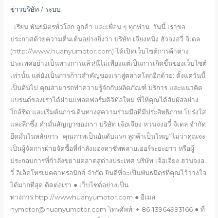
เล็ก
ข่าวบริษัท
/
ระบบ
โทร
เม
เรียน พันธมิตรทั่วโลก ลูกค้า และเพื่อน ๆ ทุกท่าน: วันนี้ เราขอ
คา
ประกาศด้วยความตื่นเต้นอย่างยิ่งว่า บริษัท เจียงหนิง ฮัวจงอวี่ จิเดล
นิ
(http://www.huanyumotor.com) ได้เปิดเว็บไซต์การค้าต่าง
คอล
ประเทศอย่างเป็นทางการแล้ว!นี่ไม่เพียงแต่เป็นการเกิดขึ้นของเว็บไซต์
จำกัด
เท่านั้น แต่ยังเป็นการก้าวสำคัญของเราสู่ตลาดโลกอีกด้วย: ตั้งแต่วันนี้
เปิด
เป็นต้นไป คุณสามารถทำความรู้จักกับผลิตภัณฑ์ บริการ และแนวคิด
ตัว
แบรนด์ของเราได้ผ่านแพลตฟอร์มดิจิทัลใหม่ ที่ให้คุณได้สัมผัสอย่าง
สถานี
ใกล้ชิด และเริ่มต้นการเดินทางสู่ความร่วมมือที่มีประสิทธิภาพ โปร่งใส
อิสระ
และลึกซึ้ง คำมั่นสัญญาของเรา บริษัท เจ้อเจียง หวนจงอวี๋ จิเดล จำกัด
อย่าง
ยึดมั่นในหลักการ “คุณภาพเป็นอันดับแรก ลูกค้าเป็นใหญ่”ไม่ว่าคุณจะ
เป็น
เป็นผู้จัดการฝ่ายจัดซื้อที่กำลังมองหาซัพพลายเออร์ระยะยาว หรือผู้
ทางการ:
ประกอบการที่กำลังขยายตลาดสู่ต่างประเทศ บริษัท เจ้อเจียง ฮวนจงอ
เชื่อม
วี่ อิเล็คโทรเมคคาทรอนิกส์ จำกัด ยินดีที่จะเป็นพันธมิตรที่คุณไว้วางใจ
ต่อ
ได้มากที่สุด ติดต่อเรา ● เว็บไซต์อย่างเป็น
โลก
ทางการ:http://wwwhuanyumotor.com ● อีเมล:
และ
hymotor@huanyumotor.com โทรศัพท์: + 86-13964993166 ● ที่