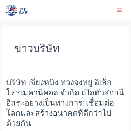
ข้าม
ไป
ยัง
เนื้อหา
ข่าวบริษัท
บริษัท เจียงหนิง หวงจงหยู อิเล็ก
บริษัท
เจียง
โทรเมคานิคอล จำกัด เปิดตัวสถานี
หนิง
อิสระอย่างเป็นทางการ: เชื่อมต่อ
หวง
จง
โลกและสร้างอนาคตที่ดีกว่าไป
หยู
ด้วยกัน
อิ