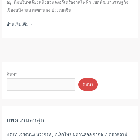
สร้าง
อยู่: ทีมบริษัทเจียงหนิงฮวนจงอวี้เครื่องกลไฟฟ้า เขตพัฒนาเศรษฐกิจ
อนาคต
เจียงหนิง มณฑลซานตง ประเทศจีน
ที่
อ่านเพิ่มเติม »
ดี
กว่า
ไป
ด้วย
กัน
ค้นหา
ค้นหา
บทความล่าสุด
บริษัท เจียงหนิง หวงจงหยู อิเล็กโทรเมคานิคอล จำกัด เปิดตัวสถานี