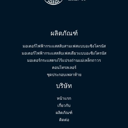
ผลิตภัณฑ์
มอเตอร์ไฟฟ้ากระแสสลับสามเฟสแบบอะซิงโครนัส
มอเตอร์ไฟฟ้ากระแสสลับเฟสเดียวแบบอะซิงโครนัส
มอเตอร์กระแสตรงไร้แปรงถ่านแม่เหล็กถาวร
คอนโทรลเลอร์
ชุดประกอบเพลาท้าย
English (South Africa)
บริษัท
Spanish
หน้าแรก
Indonesian
เกี่ยวกับ
Vietnamese
ผลิตภัณฑ์
Russian
ติดต่อ
French