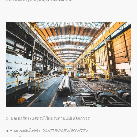
2. มอเตอร์กระแสตรงไร้แปรงถ่านแม่เหล็กถาวร
● ช่วงแรงดันไฟฟ้า: 24V/36V/48V/60V/72V