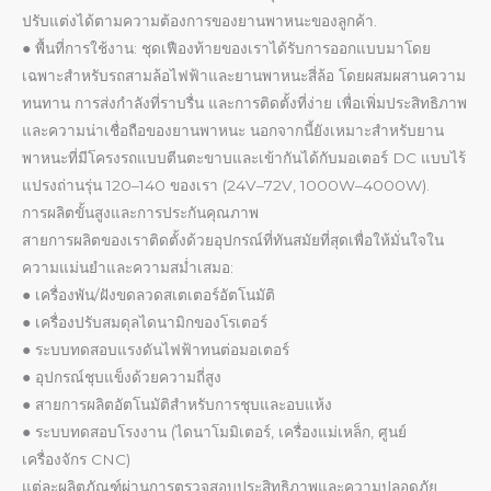
ปรับแต่งได้ตามความต้องการของยานพาหนะของลูกค้า.
● พื้นที่การใช้งาน: ชุดเฟืองท้ายของเราได้รับการออกแบบมาโดย
เฉพาะสำหรับรถสามล้อไฟฟ้าและยานพาหนะสี่ล้อ โดยผสมผสานความ
ทนทาน การส่งกำลังที่ราบรื่น และการติดตั้งที่ง่าย เพื่อเพิ่มประสิทธิภาพ
และความน่าเชื่อถือของยานพาหนะ นอกจากนี้ยังเหมาะสำหรับยาน
พาหนะที่มีโครงรถแบบตีนตะขาบและเข้ากันได้กับมอเตอร์ DC แบบไร้
แปรงถ่านรุ่น 120–140 ของเรา (24V–72V, 1000W–4000W).
การผลิตขั้นสูงและการประกันคุณภาพ
สายการผลิตของเราติดตั้งด้วยอุปกรณ์ที่ทันสมัยที่สุดเพื่อให้มั่นใจใน
ความแม่นยำและความสม่ำเสมอ:
● เครื่องพัน/ฝังขดลวดสเตเตอร์อัตโนมัติ
● เครื่องปรับสมดุลไดนามิกของโรเตอร์
● ระบบทดสอบแรงดันไฟฟ้าทนต่อมอเตอร์
● อุปกรณ์ชุบแข็งด้วยความถี่สูง
● สายการผลิตอัตโนมัติสำหรับการชุบและอบแห้ง
● ระบบทดสอบโรงงาน (ไดนาโมมิเตอร์, เครื่องแม่เหล็ก, ศูนย์
เครื่องจักร CNC)
แต่ละผลิตภัณฑ์ผ่านการตรวจสอบประสิทธิภาพและความปลอดภัย