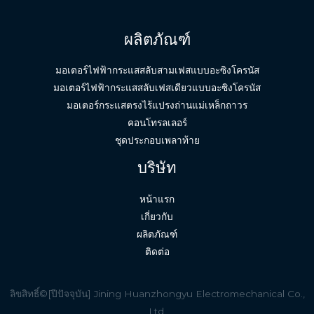
ผลิตภัณฑ์
มอเตอร์ไฟฟ้ากระแสสลับสามเฟสแบบอะซิงโครนัส
มอเตอร์ไฟฟ้ากระแสสลับเฟสเดียวแบบอะซิงโครนัส
มอเตอร์กระแสตรงไร้แปรงถ่านแม่เหล็กถาวร
คอนโทรลเลอร์
ชุดประกอบเพลาท้าย
English (South Africa)
บริษัท
Spanish
หน้าแรก
Indonesian
เกี่ยวกับ
Vietnamese
ผลิตภัณฑ์
Russian
ติดต่อ
French
German
ลิขสิทธิ์©[ปีปัจจุบัน] Jining Huanzhongyu Electromechanical Co.,
Ltd.