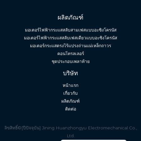
ผลิตภัณฑ์
มอเตอร์ไฟฟ้ากระแสสลับสามเฟสแบบอะซิงโครนัส
มอเตอร์ไฟฟ้ากระแสสลับเฟสเดียวแบบอะซิงโครนัส
มอเตอร์กระแสตรงไร้แปรงถ่านแม่เหล็กถาวร
คอนโทรลเลอร์
ชุดประกอบเพลาท้าย
English (South Africa)
บริษัท
Spanish
หน้าแรก
Indonesian
เกี่ยวกับ
Vietnamese
ผลิตภัณฑ์
Russian
ติดต่อ
French
German
ลิขสิทธิ์©[ปีปัจจุบัน] Jining Huanzhongyu Electromechanical Co.,
Ltd.
English (United States)