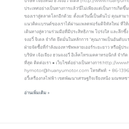
บริษัท เจียงหนิง ฮัวจงอวี่ จิเดล (http://www.huanyum
โทร
ประเทศอย่างเป็นทางการแล้ว!นี่ไม่เพียงแต่เป็นการเกิดขึ้น
เม
ของเราสู่ตลาดโลกอีกด้วย: ตั้งแต่วันนี้เป็นต้นไป คุณสาม
คา
แนวคิดแบรนด์ของเราได้ผ่านแพลตฟอร์มดิจิทัลใหม่ ที่ให้ค
นิ
เดินทางสู่ความร่วมมือที่มีประสิทธิภาพ โปร่งใส และลึกซึ้
คอล
จงอวี๋ จิเดล จำกัด ยึดมั่นในหลักการ “คุณภาพเป็นอันดับแร
จำกัด
ฝ่ายจัดซื้อที่กำลังมองหาซัพพลายเออร์ระยะยาว หรือผู้ป
เปิด
บริษัท เจ้อเจียง ฮวนจงอวี่ อิเล็คโทรเมคคาทรอนิกส์ จำกัด 
ตัว
ที่สุด ติดต่อเรา ● เว็บไซต์อย่างเป็นทางการ:http://
สถานี
hymotor@huanyumotor.com โทรศัพท์: + 86-139649931
อิสระ
อวี้เครื่องกลไฟฟ้า เขตพัฒนาเศรษฐกิจเจียงหนิง มณฑล
อย่าง
เป็น
อ่านเพิ่มเติม »
ทางการ:
เชื่อม
ต่อ
โลก
และ