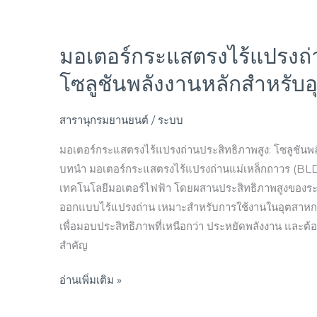
สร้าง
อนาคต
มอเตอร์กระแสตรงไร้แปรงถ่
มอเตอร์
ที่
กระแสตรง
ดี
โซลูชันพลังงานหลักสำหรับ
ไร้
กว่า
แปรง
ไป
สารานุกรมยานยนต์
/
ระบบ
ถ่าน
ด้วย
ประสิทธิภาพ
มอเตอร์กระแสตรงไร้แปรงถ่านประสิทธิภาพสูง: โซลูชันพ
กัน
สูง:
บทนำ มอเตอร์กระแสตรงไร้แปรงถ่านแม่เหล็กถาวร (BLD
โซลูชัน
เทคโนโลยีมอเตอร์ไฟฟ้า โดยผสานประสิทธิภาพสูงของระบ
พลังงาน
ออกแบบไร้แปรงถ่าน เหมาะสำหรับการใช้งานในอุตสาห
หลัก
เพื่อมอบประสิทธิภาพที่เหนือกว่า ประหยัดพลังงาน และต้อ
สำหรับ
สำคัญ
อุตสาหกรรม
อ่านเพิ่มเติม »
สมัย
ใหม่